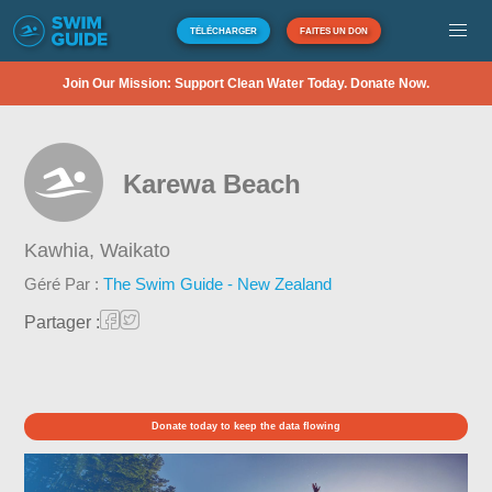
TÉLÉCHARGER
FAITES UN DON
Join Our Mission: Support Clean Water Today. Donate Now.
Karewa Beach
Kawhia,
Waikato
Géré Par :
The Swim Guide - New Zealand
Partager :
Donate today to keep the data flowing