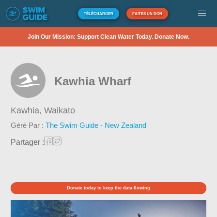
TÉLÉCHARGER
FAITES UN DON
Join Our Mission: Support Clean Water Today. Donate Now.
Kawhia Wharf
Kawhia,
Waikato
Géré Par :
The Swim Guide - New Zealand
Partager :
Donate today to keep the data flowing