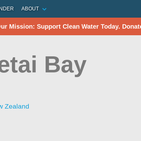
INDER
ABOUT
Our Mission: Support Clean Water Today. Donat
etai Bay
w Zealand