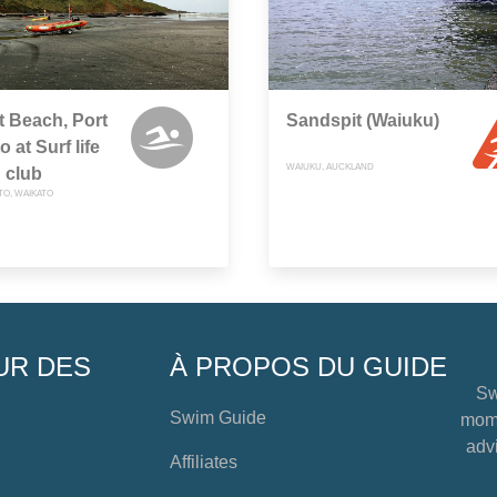
 Beach, Port
Sandspit (Waiuku)
 at Surf life
WAIUKU, AUCKLAND
 club
TO, WAIKATO
UR DES
À PROPOS DU GUIDE
Sw
Swim Guide
mome
advi
Affiliates