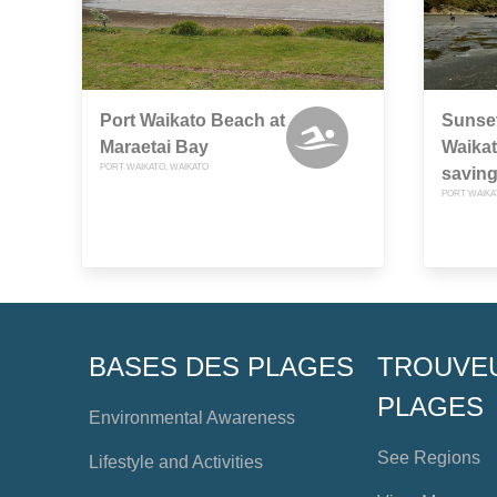
Port Waikato Beach at
Sunset
Maraetai Bay
Waikato
PORT WAIKATO, WAIKATO
saving
PORT WAIKA
BASES DES PLAGES
TROUVE
PLAGES
Environmental Awareness
See Regions
Lifestyle and Activities