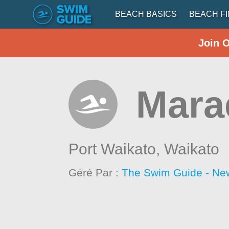
BEACH BASICS
BEACH F
Join 
Mara
Port Waikato,
Waikato
Géré Par :
The Swim Guide - Ne