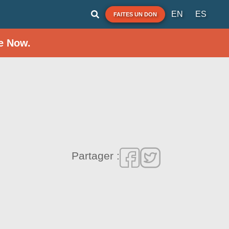
EN
ES
FAITES UN DON
e Now.
Partager :