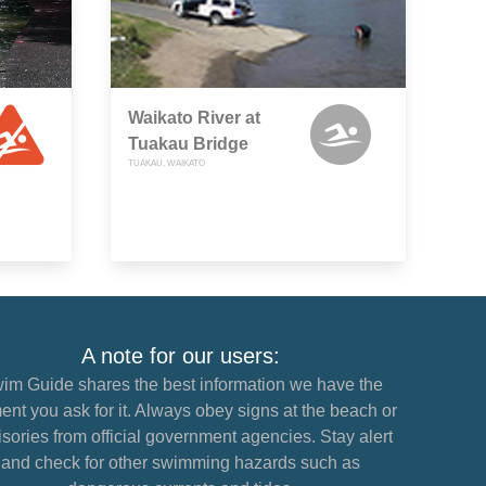
Waikato River at
Tuakau Bridge
TUAKAU, WAIKATO
A note for our users:
im Guide shares the best information we have the
nt you ask for it. Always obey signs at the beach or
sories from official government agencies. Stay alert
and check for other swimming hazards such as