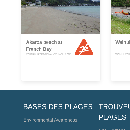
Akaroa beach at
Wainu
French Bay
CANERBURY REGIONAL COUNCIL, CANTERBURY
WAINUI, CA
BASES DES PLAGES
TROUVE
PLAGES
Environmental Awareness