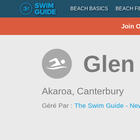
BEACH BASICS
BEACH F
Join 
Glen
Akaroa,
Canterbury
Géré Par :
The Swim Guide - Ne