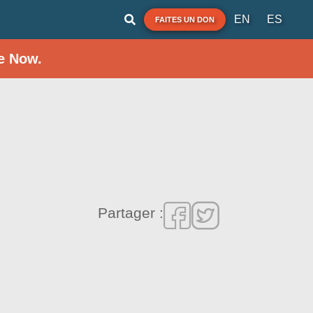
EN
ES
FAITES UN DON
e Now.
Partager :