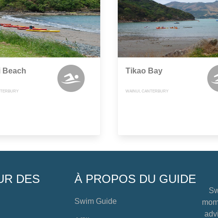
i Beach
Tikao Bay
NTERBURY
WAINUI, CANTERBURY
UR DES
À PROPOS DU GUIDE
Sw
Swim Guide
mome
advi