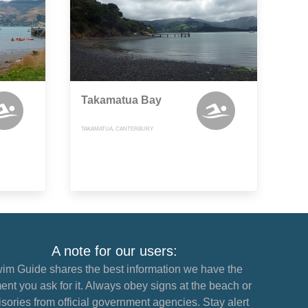
Takamatua Bay
TAKAMATUA, CANTERBURY
A note for our users:
im Guide shares the best information we have the
nt you ask for it. Always obey signs at the beach or
sories from official government agencies. Stay alert