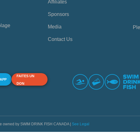
Affiliates
Sponsors
plage
Media
Ple
Contact Us
FAITES UN
 APP
DON
s are owned by SWIM DRINK FISH CANADA |
See Legal