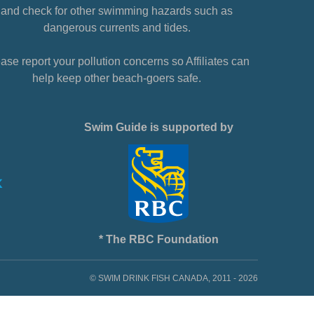
and check for other swimming hazards such as
dangerous currents and tides.
ase report your pollution concerns so Affiliates can
help keep other beach-goers safe.
Swim Guide is supported by
* The RBC Foundation
© SWIM DRINK FISH CANADA, 2011 - 2026