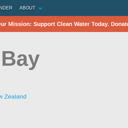
INDER
ABOUT
Our Mission: Support Clean Water Today. Donat
 Bay
w Zealand