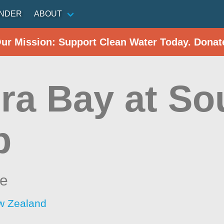
INDER
ABOUT
Our Mission: Support Clean Water Today. Donat
ra Bay at So
p
ne
w Zealand