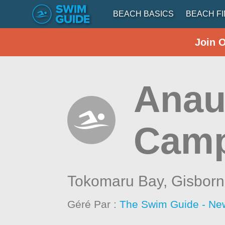
BEACH BASICS
BEACH F
Join 
Anau
Cam
Tokomaru Bay,
Gisbor
Géré Par :
The Swim Guide - Ne