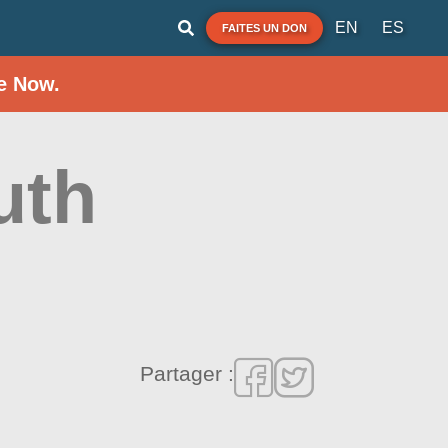
EN
ES
FAITES UN DON
e Now.
uth
Partager :