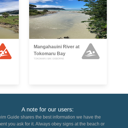
Mangahauini River at
Tokomaru Bay
TOKOMARU BAY, GISBORNE
A note for our users:
im Guide shares the best information we have the
nt you ask for it. Always obey signs at the beach or