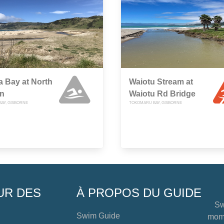
 Bay at North
Waiotu Stream at
n
Waiotu Rd Bridge
AY, GISBORNE
TOKOMARU BAY, GISBORNE
UR DES
À PROPOS DU GUIDE
Sw
Swim Guide
mome