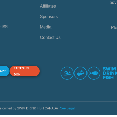
advi
Affiliates
Sponsors
plage
Media
Ple
Contact Us
FAITES UN
 APP
DON
s are owned by SWIM DRINK FISH CANADA |
See Legal