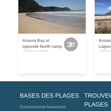
Anaura Bay at
Anuara
opposite North camp
Lagoo
TOKOMARU BAY, GISBORNE
TOKOMARU B
BASES DES PLAGES
TROUVE
PLAGES
Environmental Awareness