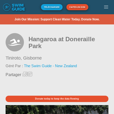
TÉLÉCHARGER
FAITES UN DON
Join Our Mission: Support Clean Water Today. Donate Now.
Hangaroa at Doneraille
Park
Tiniroto,
Gisborne
Géré Par :
The Swim Guide - New Zealand
Partager :
Donate today to keep the data flowing