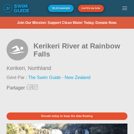
TÉLÉCHARGER
FAITES UN DON
Join Our Mission: Support Clean Water Today. Donate Now.
Kerikeri River at Rainbow
Falls
Kerikeri,
Northland
Géré Par :
The Swim Guide - New Zealand
Partager :
Donate today to keep the data flowing