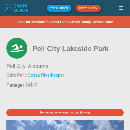
TÉLÉCHARGER
FAITES UN DON
Join Our Mission: Support Clean Water Today. Donate Now.
Pell City Lakeside Park
Pell City,
Alabama
Géré Par :
Coosa Riverkeeper
Partager :
Donate today to keep the data flowing