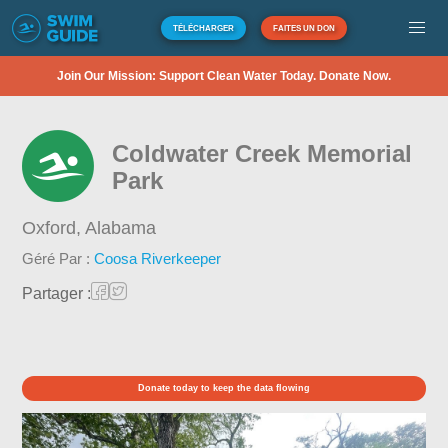
TÉLÉCHARGER
FAITES UN DON
Join Our Mission: Support Clean Water Today. Donate Now.
Coldwater Creek Memorial
Park
Oxford,
Alabama
Géré Par :
Coosa Riverkeeper
Partager :
Donate today to keep the data flowing