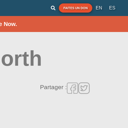
EN
ES
FAITES UN DON
e Now.
orth
Partager :