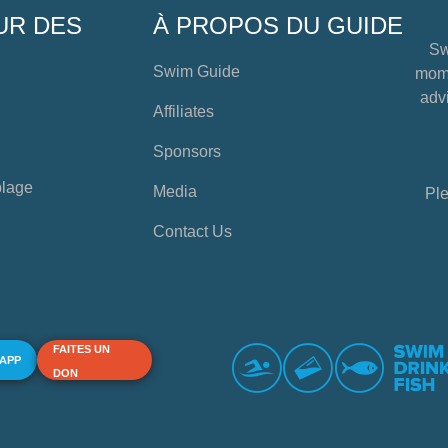
UR DES
À PROPOS DU GUIDE
Sw
Swim Guide
mome
advi
Affiliates
Sponsors
plage
Media
Ple
Contact Us
FAITES UN
 APP
DON