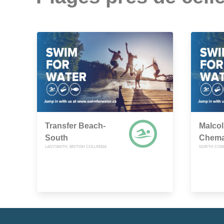
Transfer Beach-
Malco
South
Chema
LADYSMITH, BRITISH COLUMBIA
NORTH COWI