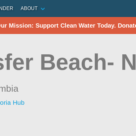
INDER
ABOUT
Our Mission: Support Clean Water Today. Donat
sfer Beach- N
umbia
toria Hub