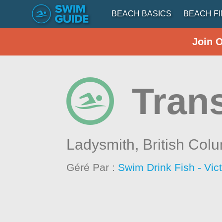
BEACH BASICS
BEACH F
Join 
Tran
Ladysmith,
British Col
Géré Par :
Swim Drink Fish - Vic