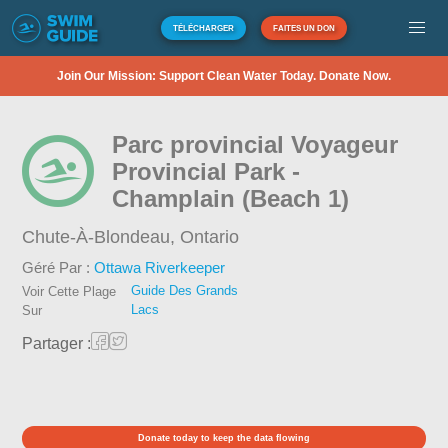
TÉLÉCHARGER
FAITES UN DON
Join Our Mission: Support Clean Water Today. Donate Now.
Parc provincial Voyageur
Provincial Park -
Champlain (Beach 1)
Chute-À-Blondeau,
Ontario
Géré Par :
Ottawa Riverkeeper
Guide Des Grands
Voir Cette Plage
Lacs
Sur
Partager :
Donate today to keep the data flowing