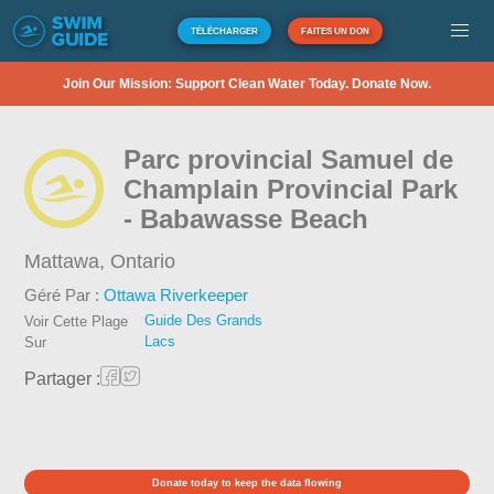
TÉLÉCHARGER
FAITES UN DON
Join Our Mission: Support Clean Water Today. Donate Now.
Parc provincial Samuel de
Champlain Provincial Park
- Babawasse Beach
Mattawa,
Ontario
Géré Par :
Ottawa Riverkeeper
Guide Des Grands
Voir Cette Plage
Lacs
Sur
Partager :
Donate today to keep the data flowing