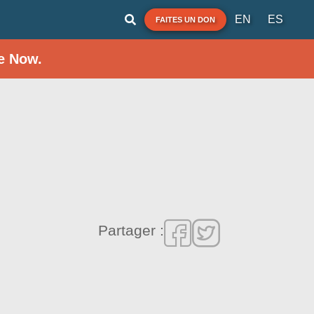
EN
ES
FAITES UN DON
e Now.
Partager :