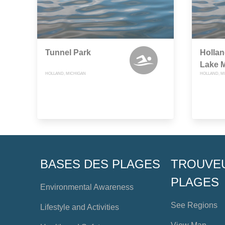
Tunnel Park
Hollan
Lake 
HOLLAND, MICHIGAN
HOLLAND, M
BASES DES PLAGES
TROUVE
PLAGES
Environmental Awareness
See Regions
Lifestyle and Activities