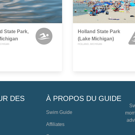
d State Park,
Holland State Park
Michigan
(Lake Michigan)
ICHIGAN
HOLLAND, MICHIGAN
UR DES
À PROPOS DU GUIDE
Sw
Swim Guide
mome
advi
Affiliates