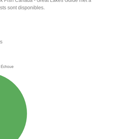
rink Fish Canada - Great Lakes Guide met à
ests sont disponibles.
es