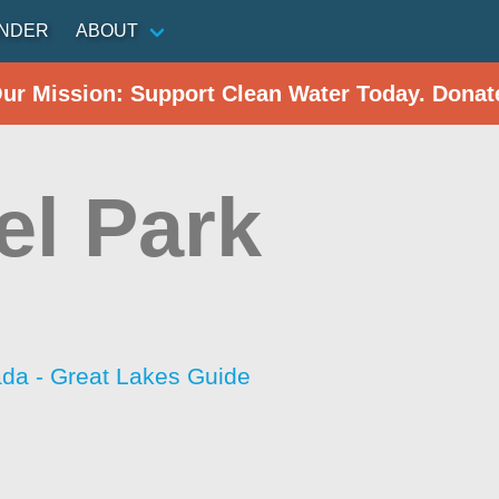
INDER
ABOUT
Our Mission: Support Clean Water Today. Donat
el Park
da - Great Lakes Guide