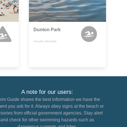
Dunton Park
HOLLAND, MICHIGAN
A note for our users:
im Guide shares the best information we have the
nt you ask for it. Always obey signs at the beach or
sories from official government agencies. Stay alert
and check for other swimming hazards such as
dangerous currents and tides.