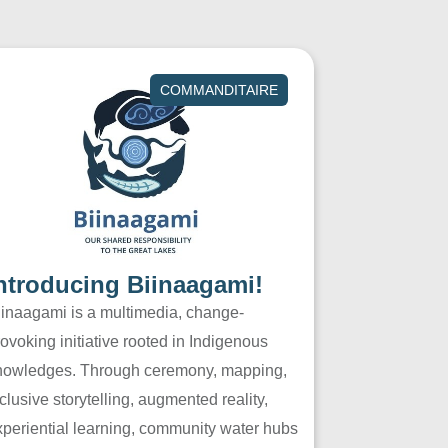
COMMANDITAIRE
ntroducing Biinaagami!
iinaagami is a multimedia, change-
ovoking initiative rooted in Indigenous
nowledges. Through ceremony, mapping,
clusive storytelling, augmented reality,
xperiential learning, community water hubs