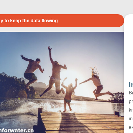
y to keep the data flowing
I
B
pr
k
in
e