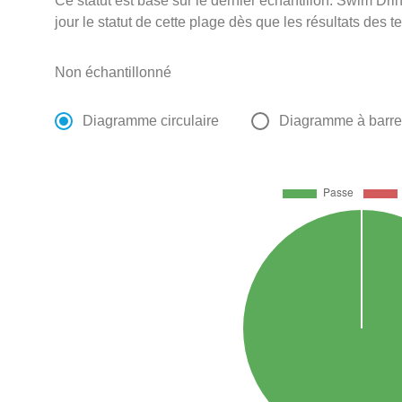
Ce statut est basé sur le dernier échantillon. Swim D
jour le statut de cette plage dès que les résultats des t
Non échantillonné
Diagramme circulaire
Diagramme à barr