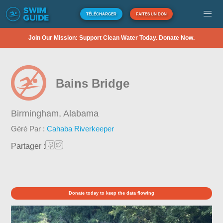
TÉLÉCHARGER
FAITES UN DON
Join Our Mission: Support Clean Water Today. Donate Now.
Bains Bridge
Birmingham,
Alabama
Géré Par :
Cahaba Riverkeeper
Partager :
Donate today to keep the data flowing