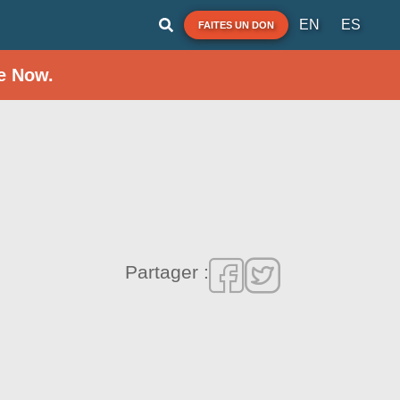
EN
ES
FAITES UN DON
e Now.
Partager :