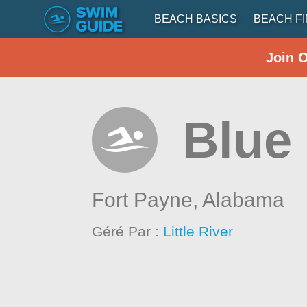
BEACH BASICS
BEACH F
Join 
Blue
Fort Payne,
Alabama
Géré Par :
Little River