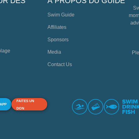
UR DES
À PROPOS DU GUIDE
Sw
Swim Guide
mome
advi
Affiliates
Sponsors
plage
Media
Ple
Contact Us
FAITES UN
 APP
DON