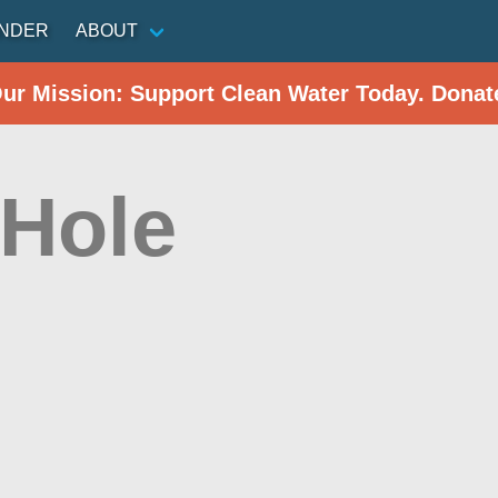
INDER
ABOUT
Our Mission: Support Clean Water Today. Donat
 Hole