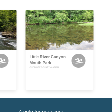
Little River Canyon
Mouth Park
CHEROKEE COUNTY, ALABAMA
A note for our users: