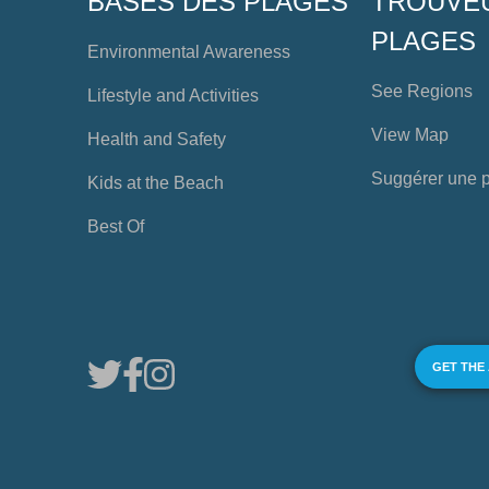
BASES DES PLAGES
TROUVE
PLAGES
Environmental Awareness
See Regions
Lifestyle and Activities
View Map
Health and Safety
Suggérer une 
Kids at the Beach
Best Of
GET THE