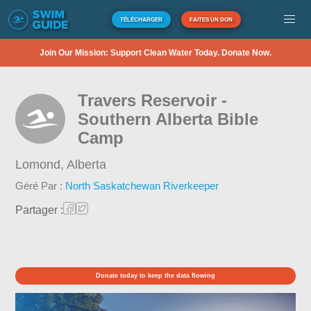
TÉLÉCHARGER
FAITES UN DON
Join Our Mission: Support Clean Water Today. Donate Now.
Travers Reservoir -
Southern Alberta Bible
Camp
Lomond,
Alberta
Géré Par :
North Saskatchewan Riverkeeper
Partager :
Donate today to keep the data flowing