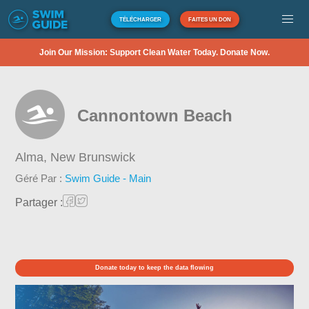
TÉLÉCHARGER
FAITES UN DON
Join Our Mission: Support Clean Water Today. Donate Now.
Cannontown Beach
Alma,
New Brunswick
Géré Par :
Swim Guide - Main
Partager :
Donate today to keep the data flowing