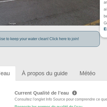
a
ai
be
G
E
e to keep your water clean! Click here to join!
'eau
À propos du guide
Météo
Current Qualité de l'eau
Consultez l'onglet Info Source pour comprendre ce que 
Respecte les normes de qualité de l'eau