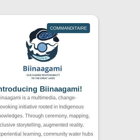
COMMANDITAIRE
ntroducing Biinaagami!
iinaagami is a multimedia, change-
ovoking initiative rooted in Indigenous
nowledges. Through ceremony, mapping,
clusive storytelling, augmented reality,
xperiential learning, community water hubs