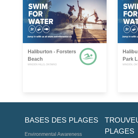
Haliburton - Forsters
Halibu
Beach
Park 
MINDEN HILLS, ONTARIO
MINDEN, ON
BASES DES PLAGES
TROUVE
PLAGES
Environmental Awareness