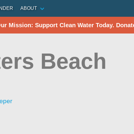
INDER
ABOUT
Our Mission: Support Clean Water Today. Donat
ters Beach
eper