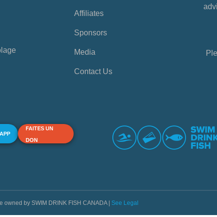
advi
Affiliates
Sponsors
plage
Media
Ple
Contact Us
FAITES UN
 APP
DON
s are owned by SWIM DRINK FISH CANADA |
See Legal