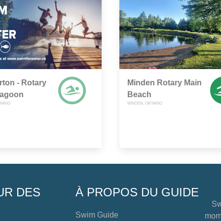
rton - Rotary
Minden Rotary Main
Lagoon
Beach
TARIO
MINDEN, ONTARIO
UR DES
À PROPOS DU GUIDE
Sw
Swim Guide
mome