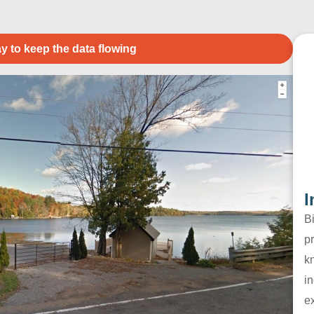
y to keep the data flowing
I
B
pr
k
in
e