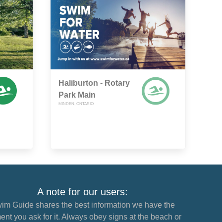
Haliburton - Rotary
Park Main
MINDEN, ONTARIO
A note for our users:
im Guide shares the best information we have the
nt you ask for it. Always obey signs at the beach or