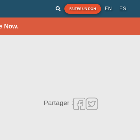
EN
ES
FAITES UN DON
e Now.
Partager :