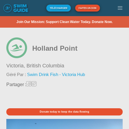
TÉLÉCHARGER
FAITES UN DON
Join Our Mission: Support Clean Water Today. Donate Now.
Holland Point
Victoria,
British Columbia
Géré Par :
Swim Drink Fish - Victoria Hub
Partager :
Donate today to keep the data flowing