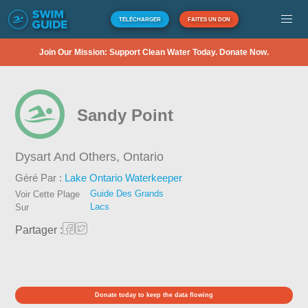
TÉLÉCHARGER
FAITES UN DON
Join Our Mission: Support Clean Water Today. Donate Now.
Sandy Point
Dysart And Others,
Ontario
Géré Par :
Lake Ontario Waterkeeper
Guide Des Grands
Voir Cette Plage
Lacs
Sur
Partager :
Donate today to keep the data flowing