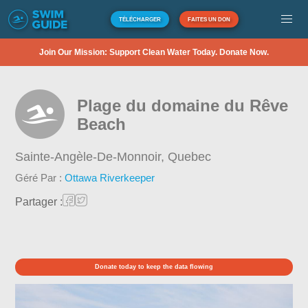
TÉLÉCHARGER
FAITES UN DON
Join Our Mission: Support Clean Water Today. Donate Now.
Plage du domaine du Rêve
Beach
Sainte-Angèle-De-Monnoir,
Quebec
Géré Par :
Ottawa Riverkeeper
Partager :
Donate today to keep the data flowing