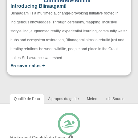
Introducing Biinaagami!
Biinaagami is a multimedia, change-provoking initiative rooted in
Indigenous knowledges. Through ceremony, mapping, inclusive
storytelling, augmented reality, experiential learning, community water
hubs and ecosystem restoration, Biinaagami aims to rebuild just and
healthy relations between wildlife, people and place in the Great
Lakes-St. Lawrence watershed.
En savoir plus
Qualité de l'eau
À propos du guide
Météo
Info Source
Historical Qualité de l'eau