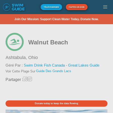
TÉLÉCHARGER
FAITES UN DON
Join Our Mission: Support Clean Water Today. Donate Now.
Walnut Beach
Ashtabula,
Ohio
Géré Par :
Swim Drink Fish Canada - Great Lakes Guide
Guide Des Grands Lacs
Voir Cette Plage Sur
Partager :
Donate today to keep the data flowing