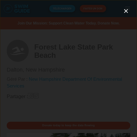
TÉLÉCHARGER
FAITES UN DON
Join Our Mission: Support Clean Water Today. Donate Now.
Forest Lake State Park
Beach
Dalton,
New Hampshire
Géré Par :
New Hampshire Department Of Environmental
Services
Partager :
Donate today to keep the data flowing