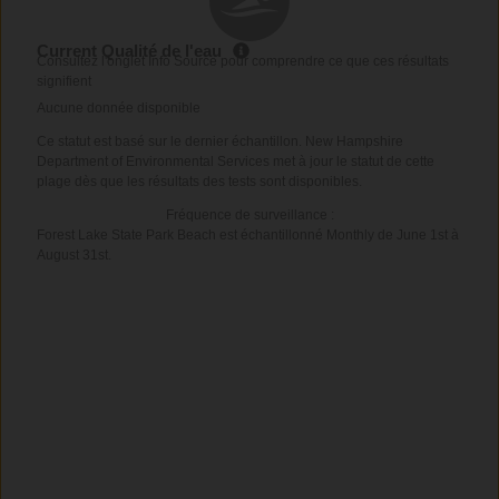
Current Qualité de l'eau
Consultez l'onglet Info Source pour comprendre ce que ces résultats
signifient
Aucune donnée disponible
Ce statut est basé sur le dernier échantillon. New Hampshire
Department of Environmental Services met à jour le statut de cette
plage dès que les résultats des tests sont disponibles.
Fréquence de surveillance :
Forest Lake State Park Beach est échantillonné Monthly de June 1st à
August 31st.