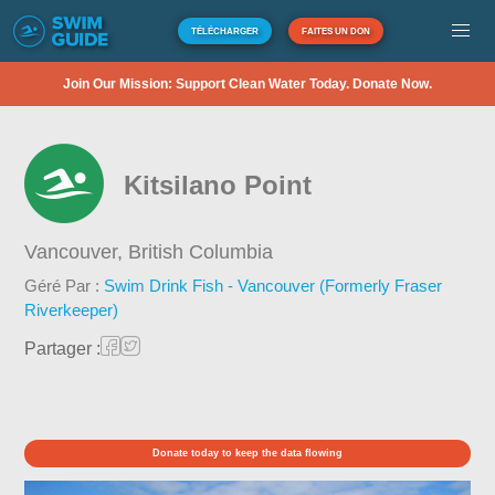
TÉLÉCHARGER
FAITES UN DON
Join Our Mission: Support Clean Water Today. Donate Now.
Kitsilano Point
Vancouver,
British Columbia
Géré Par :
Swim Drink Fish - Vancouver (Formerly Fraser
Riverkeeper)
Partager :
Donate today to keep the data flowing