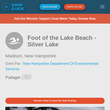
TÉLÉCHARGER
FAITES UN DON
Join Our Mission: Support Clean Water Today. Donate Now.
Foot of the Lake Beach -
Silver Lake
Madison,
New Hampshire
Géré Par :
New Hampshire Department Of Environmental
Services
Partager :
Donate today to keep the data flowing