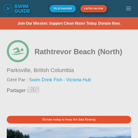
TÉLÉCHARGER
FAITES UN DON
Join Our Mission: Support Clean Water Today. Donate Now.
Rathtrevor Beach (North)
Parksville,
British Columbia
Géré Par :
Swim Drink Fish - Victoria Hub
Partager :
Donate today to keep the data flowing