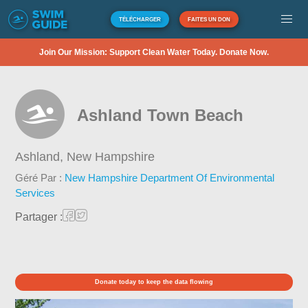
TÉLÉCHARGER
FAITES UN DON
Join Our Mission: Support Clean Water Today. Donate Now.
Ashland Town Beach
Ashland,
New Hampshire
Géré Par :
New Hampshire Department Of Environmental
Services
Partager :
Donate today to keep the data flowing