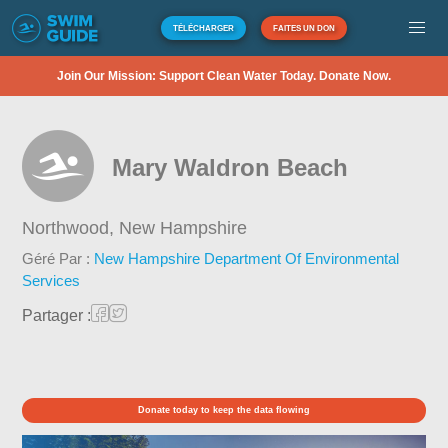
TÉLÉCHARGER
FAITES UN DON
Join Our Mission: Support Clean Water Today. Donate Now.
Mary Waldron Beach
Northwood,
New Hampshire
Géré Par :
New Hampshire Department Of Environmental
Services
Partager :
Donate today to keep the data flowing