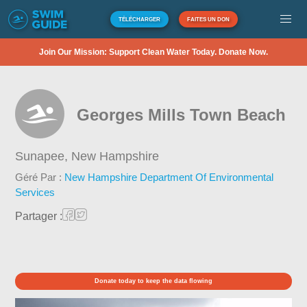
TÉLÉCHARGER
FAITES UN DON
Join Our Mission: Support Clean Water Today. Donate Now.
Georges Mills Town Beach
Sunapee,
New Hampshire
Géré Par :
New Hampshire Department Of Environmental
Services
Partager :
Donate today to keep the data flowing