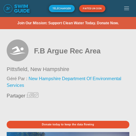
TÉLÉCHARGER
FAITES UN DON
Join Our Mission: Support Clean Water Today. Donate Now.
F.B Argue Rec Area
Pittsfield,
New Hampshire
Géré Par :
New Hampshire Department Of Environmental
Services
Partager :
Donate today to keep the data flowing