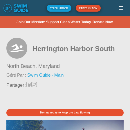
TÉLÉCHARGER
FAITES UN DON
Join Our Mission: Support Clean Water Today. Donate Now.
Herrington Harbor South
North Beach,
Maryland
Géré Par :
Swim Guide - Main
Partager :
Donate today to keep the data flowing