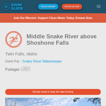
TÉLÉCHARGER
FAITES UN DON
Join Our Mission: Support Clean Water Today. Donate Now.
Middle Snake River above
Shoshone Falls
Twin Falls,
Idaho
Géré Par :
Snake River Waterkeeper
Partager :
Donate today to keep the data flowing