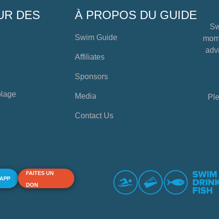
UR DES
À PROPOS DU GUIDE
Sw
Swim Guide
mome
advi
Affiliates
Sponsors
plage
Media
Ple
Contact Us
FAITES UN
 APP
DON