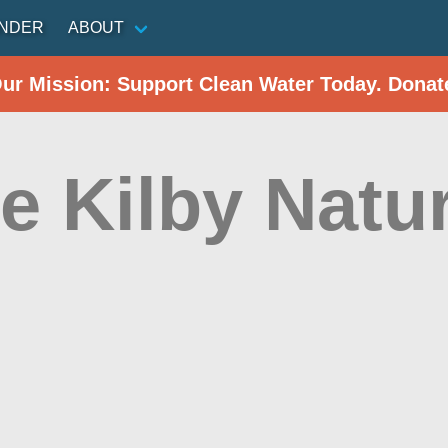
INDER
ABOUT
Our Mission: Support Clean Water Today. Donat
e Kilby Natur