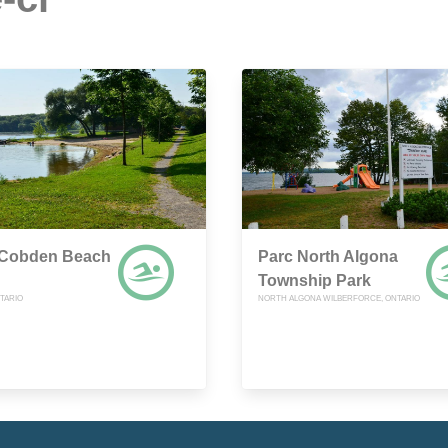
 Cobden Beach
Parc North Algona
Township Park
TARIO
NORTH ALGONA WILBERFORCE, ONTARIO