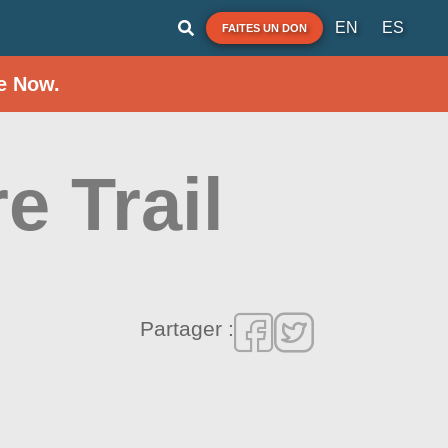
EN
ES
FAITES UN DON
e Now.
e Trail
Partager :