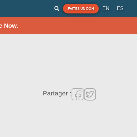
EN
ES
FAITES UN DON
e Now.
Partager :