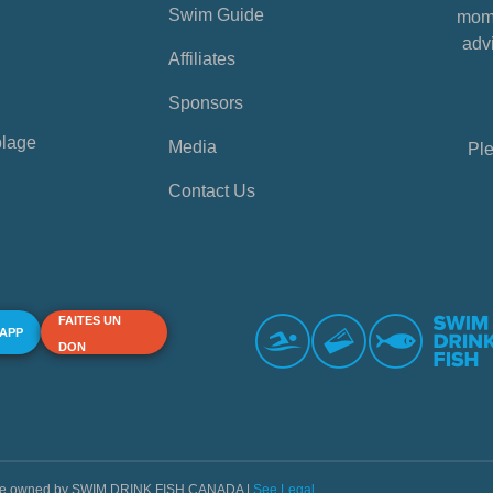
Swim Guide
mome
advi
Affiliates
Sponsors
plage
Media
Ple
Contact Us
FAITES UN
 APP
DON
s are owned by SWIM DRINK FISH CANADA |
See Legal