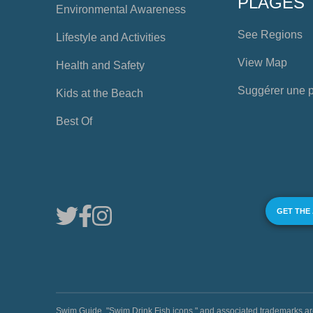
PLAGES
Environmental Awareness
See Regions
Lifestyle and Activities
View Map
Health and Safety
Suggérer une 
Kids at the Beach
Best Of
GET THE
Swim Guide, "Swim Drink Fish icons," and associated trademark