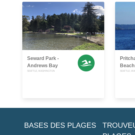
Seward Park -
Pritch
Andrews Bay
Beach
SEATTLE, WASHINGTON
SEATTLE, W
BASES DES PLAGES
TROUVE