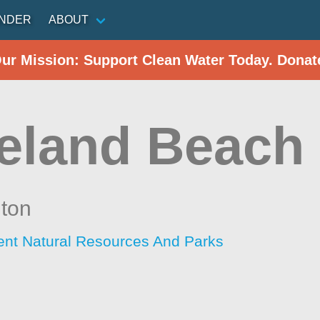
INDER
ABOUT
Our Mission: Support Clean Water Today. Donat
eland Beach
ton
nt Natural Resources And Parks