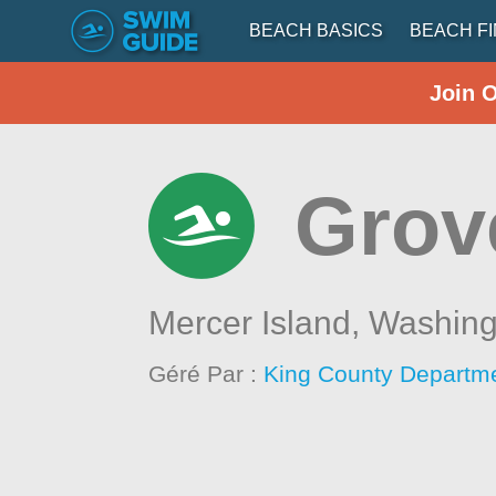
BEACH BASICS
BEACH F
Join 
Grov
Mercer Island,
Washing
Géré Par :
King County Departme