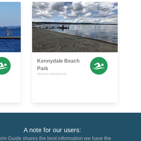
Kennydale Beach
Park
RENTON, WASHINGTON
A note for our users:
im Guide shares the best information we have the