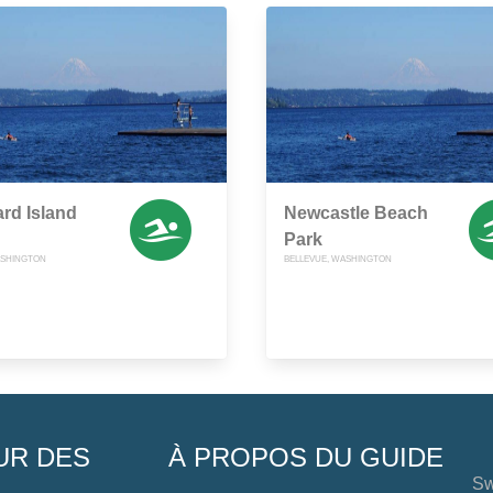
ard Island
Newcastle Beach
Park
ASHINGTON
BELLEVUE, WASHINGTON
UR DES
À PROPOS DU GUIDE
Sw