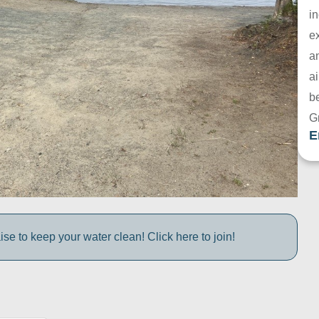
in
e
a
ai
be
G
E
e to keep your water clean! Click here to join!