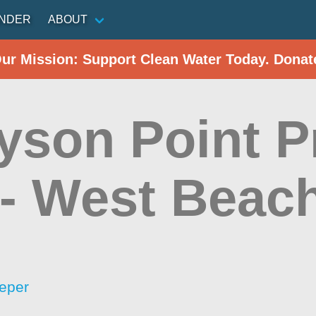
INDER
ABOUT
Our Mission: Support Clean Water Today. Donat
yson Point P
 - West Beac
eper