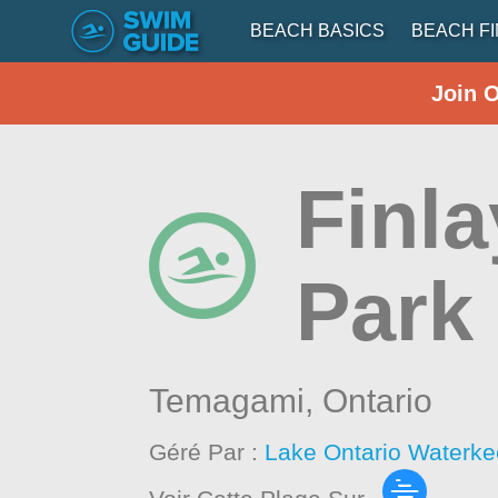
BEACH BASICS
BEACH F
Join 
Finla
Park
Temagami,
Ontario
Géré Par :
Lake Ontario Waterke