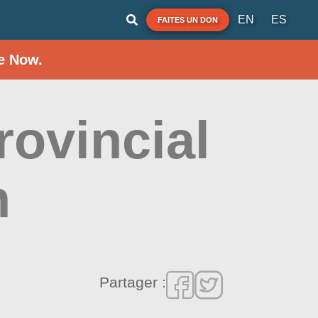
EN
ES
FAITES UN DON
e Now.
rovincial
h
Partager :