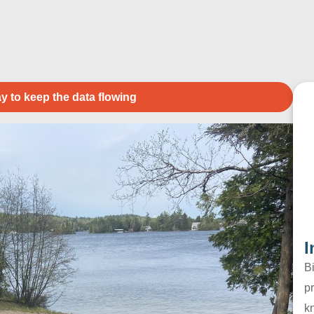
y to keep the data flowing
I
B
pr
k