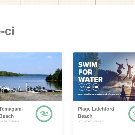
-ci
 Temagami
Plage Latchford
 Beach
Beach
ORTH, ONTARIO
LATCHFORD, ONTARIO