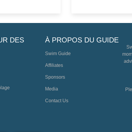
UR DES
À PROPOS DU GUIDE
Sw
Swim Guide
mome
advi
Affiliates
Sponsors
plage
Media
Ple
Contact Us