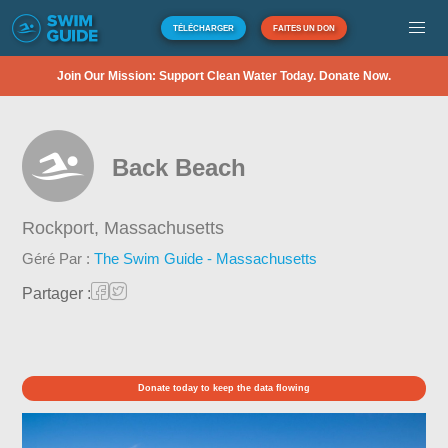
TÉLÉCHARGER
FAITES UN DON
Join Our Mission: Support Clean Water Today. Donate Now.
Back Beach
Rockport,
Massachusetts
Géré Par :
The Swim Guide - Massachusetts
Partager :
Donate today to keep the data flowing