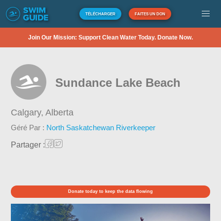
TÉLÉCHARGER
FAITES UN DON
Join Our Mission: Support Clean Water Today. Donate Now.
Sundance Lake Beach
Calgary,
Alberta
Géré Par :
North Saskatchewan Riverkeeper
Partager :
Donate today to keep the data flowing