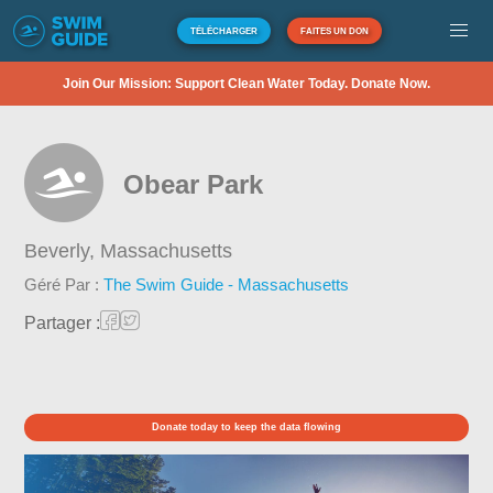
TÉLÉCHARGER
FAITES UN DON
Join Our Mission: Support Clean Water Today. Donate Now.
Obear Park
Beverly,
Massachusetts
Géré Par :
The Swim Guide - Massachusetts
Partager :
Donate today to keep the data flowing