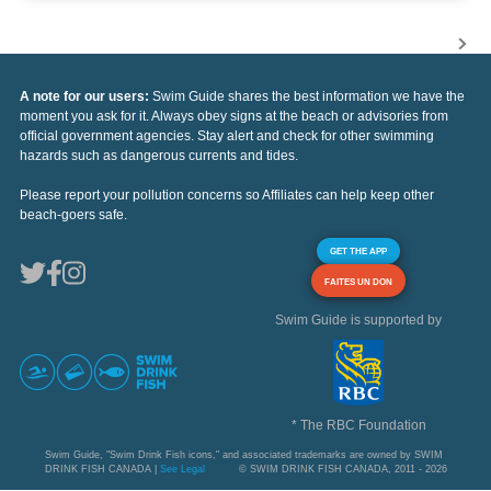
A note for our users:
Swim Guide shares the best information we have the
moment you ask for it. Always obey signs at the beach or advisories from
official government agencies. Stay alert and check for other swimming
hazards such as dangerous currents and tides.
Please report your pollution concerns so Affiliates can help keep other
beach-goers safe.
GET THE APP
FAITES UN DON
Swim Guide is supported by
* The RBC Foundation
Swim Guide, "Swim Drink Fish icons," and associated trademarks are owned by SWIM
DRINK FISH CANADA |
See Legal
© SWIM DRINK FISH CANADA, 2011 - 2026