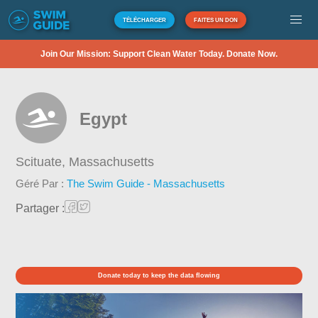
TÉLÉCHARGER
FAITES UN DON
Join Our Mission: Support Clean Water Today. Donate Now.
Egypt
Scituate,
Massachusetts
Géré Par :
The Swim Guide - Massachusetts
Partager :
Donate today to keep the data flowing