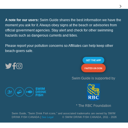
A note for our users:
Swim Guide shares the best information we have the
moment you ask for it. Always obey signs at the beach or advisories from
official government agencies. Stay alert and check for other swimming
hazards such as dangerous currents and tides.
Please report your pollution concerns so Affiliates can help keep other
beach-goers safe.
GET THE APP
FAITES UN DON
Swim Guide is supported by
* The RBC Foundation
Swim Guide, "Swim Drink Fish icons," and associated trademarks are owned by SWIM
DRINK FISH CANADA |
See Legal
© SWIM DRINK FISH CANADA, 2011 - 2026