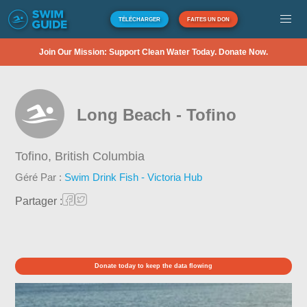
TÉLÉCHARGER
FAITES UN DON
Join Our Mission: Support Clean Water Today. Donate Now.
Long Beach - Tofino
Tofino,
British Columbia
Géré Par :
Swim Drink Fish - Victoria Hub
Partager :
Donate today to keep the data flowing