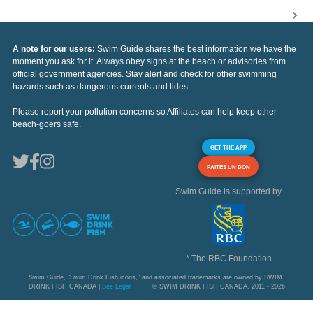
A note for our users:
Swim Guide shares the best information we have the
moment you ask for it. Always obey signs at the beach or advisories from
official government agencies. Stay alert and check for other swimming
hazards such as dangerous currents and tides.
Please report your pollution concerns so Affiliates can help keep other
beach-goers safe.
GET THE APP
FAITES UN DON
Swim Guide is supported by
* The RBC Foundation
Swim Guide, "Swim Drink Fish icons," and associated trademarks are owned by SWIM
DRINK FISH CANADA |
See Legal
© SWIM DRINK FISH CANADA, 2011 - 2026