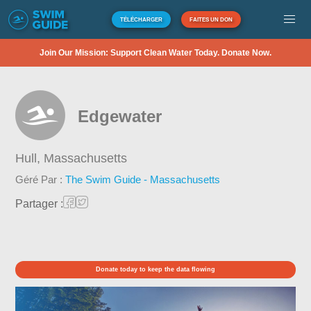
TÉLÉCHARGER
FAITES UN DON
Join Our Mission: Support Clean Water Today. Donate Now.
Edgewater
Hull,
Massachusetts
Géré Par :
The Swim Guide - Massachusetts
Partager :
Donate today to keep the data flowing