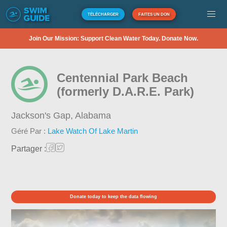
TÉLÉCHARGER
FAITES UN DON
Join Our Mission: Support Clean Water Today. Donate Now.
Centennial Park Beach
(formerly D.A.R.E. Park)
Jackson's Gap,
Alabama
Géré Par :
Lake Watch Of Lake Martin
Partager :
Donate today to keep the data flowing