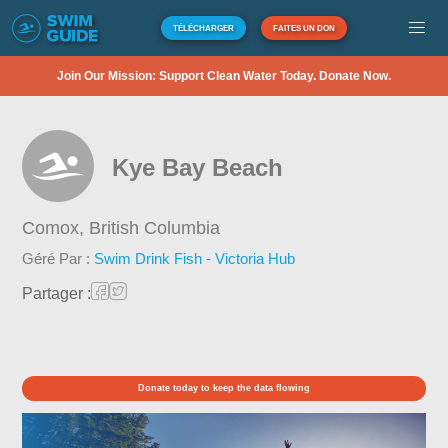
TÉLÉCHARGER
FAITES UN DON
Join Our Mission: Support Clean Water Today. Donate Now.
Kye Bay Beach
Comox,
British Columbia
Géré Par :
Swim Drink Fish - Victoria Hub
Partager :
Donate today to keep the data flowing