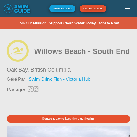
TÉLÉCHARGER
FAITES UN DON
Join Our Mission: Support Clean Water Today. Donate Now.
Willows Beach - South End
Oak Bay,
British Columbia
Géré Par :
Swim Drink Fish - Victoria Hub
Partager :
Donate today to keep the data flowing