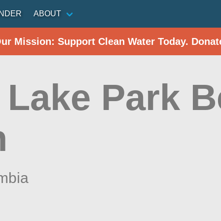
INDER
ABOUT
Our Mission: Support Clean Water Today. Donat
 Lake Park B
h
umbia