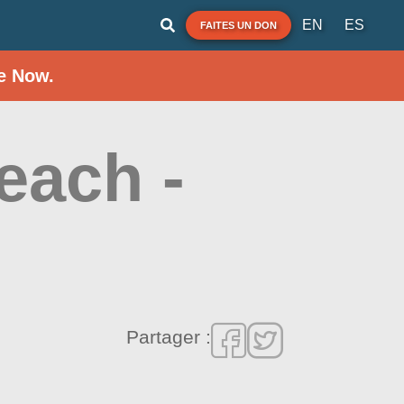
EN
ES
FAITES UN DON
e Now.
each -
Partager :