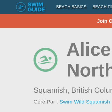
BEACH BASICS
BEACH F
Join 
Alice
Nort
Squamish,
British Col
Géré Par :
Swim Wild Squamish