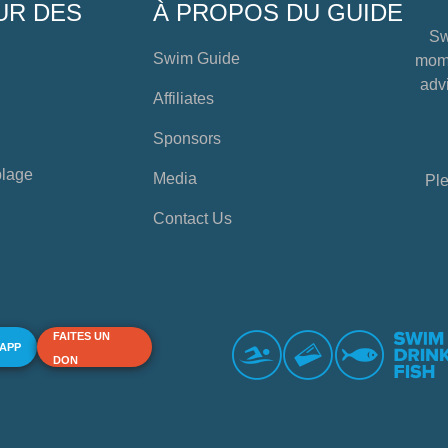
UR DES
À PROPOS DU GUIDE
Sw
Swim Guide
mome
advi
Affiliates
Sponsors
plage
Media
Ple
Contact Us
FAITES UN
 APP
DON