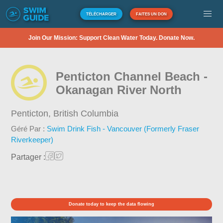
TÉLÉCHARGER
FAITES UN DON
Join Our Mission: Support Clean Water Today. Donate Now.
Penticton Channel Beach -
Okanagan River North
Penticton,
British Columbia
Géré Par :
Swim Drink Fish - Vancouver (Formerly Fraser
Riverkeeper)
Partager :
Donate today to keep the data flowing