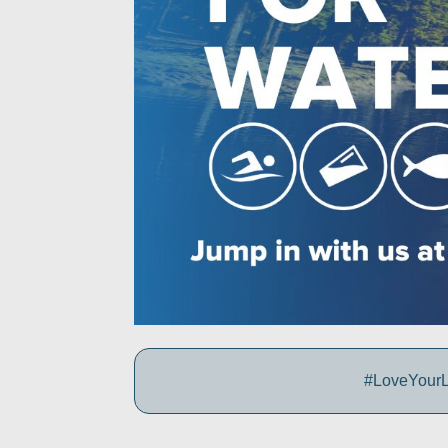
#LoveYourLa