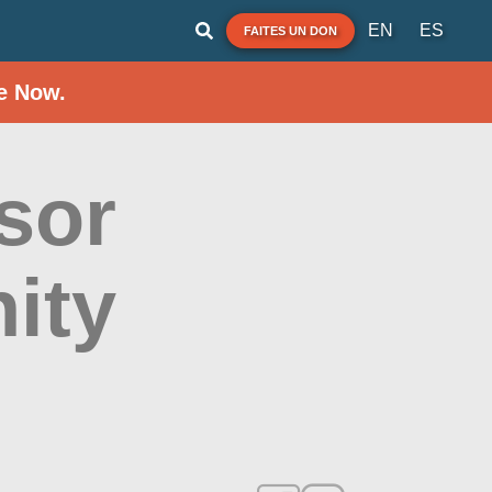
EN
ES
FAITES UN DON
e Now.
sor
ity