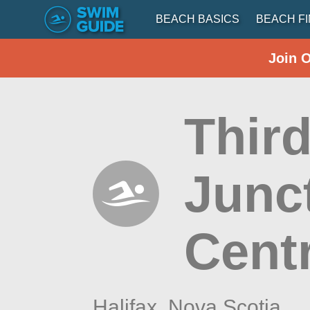
BEACH BASICS
BEACH F
Join 
Thir
Junc
Cent
Halifax,
Nova Scotia