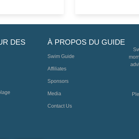
UR DES
À PROPOS DU GUIDE
Sw
Swim Guide
mome
advi
Affiliates
Sponsors
plage
Media
Ple
Contact Us