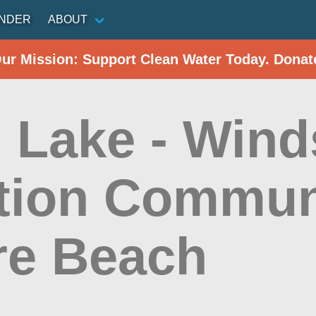
INDER
ABOUT
Our Mission: Support Clean Water Today. Donat
d Lake - Wind
tion Commun
re Beach