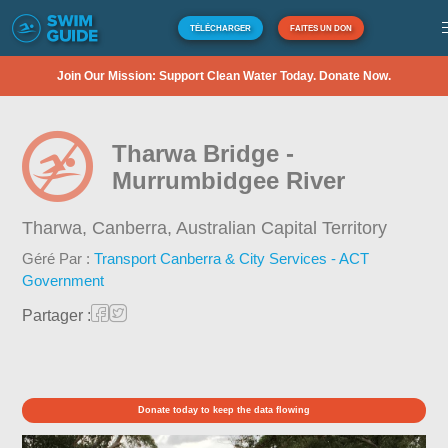
TÉLÉCHARGER
FAITES UN DON
Join Our Mission: Support Clean Water Today. Donate Now.
Tharwa Bridge -
Murrumbidgee River
Tharwa, Canberra,
Australian Capital Territory
Géré Par :
Transport Canberra & City Services - ACT
Government
Partager :
Donate today to keep the data flowing