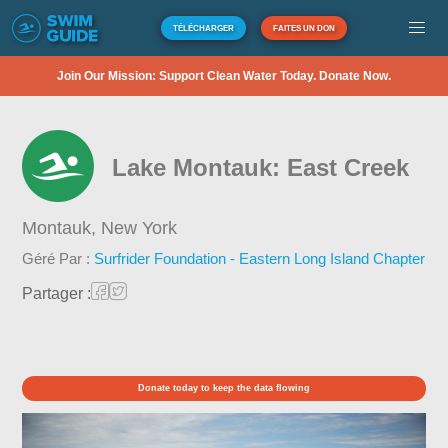
TÉLÉCHARGER
FAITES UN DON
Join Our Mission: Support Clean Water Today. Donate Now.
Lake Montauk: East Creek
Montauk,
New York
Géré Par :
Surfrider Foundation - Eastern Long Island Chapter
Partager :
Donate today to keep the data flowing