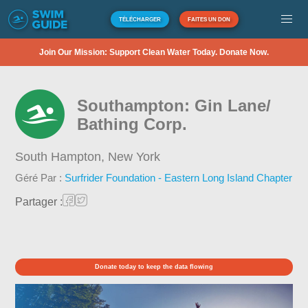
TÉLÉCHARGER
FAITES UN DON
Join Our Mission: Support Clean Water Today. Donate Now.
Southampton: Gin Lane/
Bathing Corp.
South Hampton,
New York
Géré Par :
Surfrider Foundation - Eastern Long Island Chapter
Partager :
Donate today to keep the data flowing